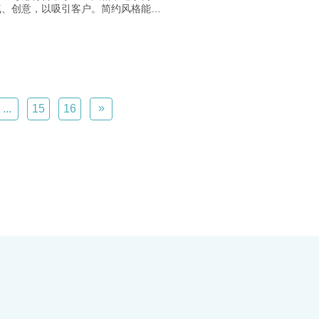
气、创意，以吸引客户。简约风格能展
感，吸引现代用户，减少内容使网站看
整洁，降低流失率。设计栏目页时要清
，避免分散注意力，快速引导用户。选
大众口味的风格，注重留白设计，突出
，对中小企业的网站制作更有利。​
»
...
15
16