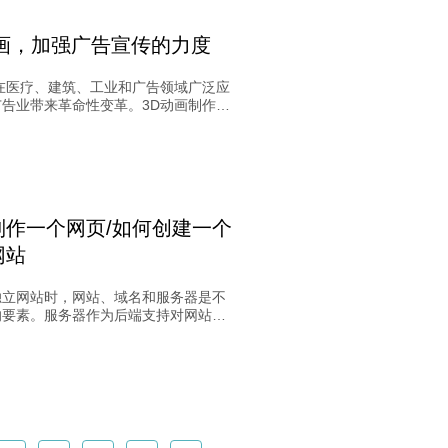
动画，加强广告宣传的力度
画在医疗、建筑、工业和广告领域广泛应
广告业带来革命性变革。3D动画制作呈
限创意空间和灵活性，为广告带来全新
赋予广告更多创新性和趣味性。通过真
产品外观和内部构造，3D动画提升广告
和影响力，为企业树立良好形象，实现
果最大化。
制作一个网页/如何创建一个
网站
独立网站时，网站、域名和服务器是不
的要素。服务器作为后端支持对网站性
重要。选择专业开发公司制作网页是关
了解需求、价格和服务内容，确保避免
外费用。明确网站需求、价格细节、维
质和信誉等重要因素，可有效确保网站
利进行。