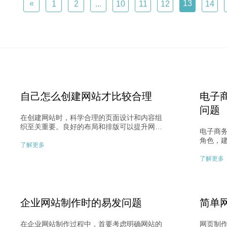
«
13
1
2
...
10
11
12
14
自己怎么创建网站才比较合理
电子
问题
在创建网站时，科学合理的页面设计和内容组
织至关重要。良好的布局和排版可以提升网页
电子商
美观度和信息传达效果。关注栏目划分、推广
角色，
计划、网站速度和用户体验是成功网站建设的
了解更多
径。要
关键。合理控制图片大小、精准定位网站、设
策略一
了解更多
计清晰导航等步骤可以提升用户体验和网站吸
径参数
引力。综合考虑各方面因素，科学规划网站建
位、网
设，将有助于实现网站的成功运营和发展。​
子商务
提升客
企业网站制作时的易发问题
简单
用。​
在企业网站制作过程中，首要考虑明确网站的
网页制