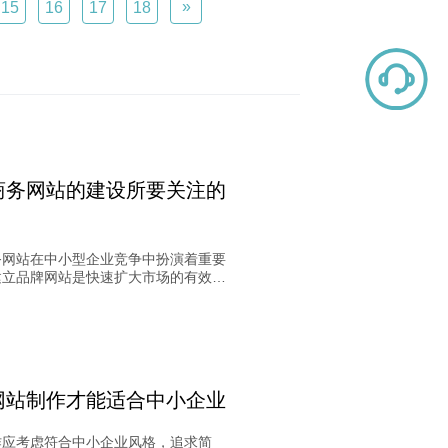
»
15
16
17
18
商务网站的建设所要关注的
务网站在中小型企业竞争中扮演着重要
建立品牌网站是快速扩大市场的有效途
在众多竞争对手中脱颖而出，关注定价
致性、网站安全性、客户问题解答、路
精简等关键问题至关重要。货源优势定
站跳转处理、客户体验提升也是成功电
网站的关键因素。通过关注这些问题，
户体验，确保电子商务网站充分发挥作
网站制作才能适合中小企业
作应考虑符合中小企业风格，追求简