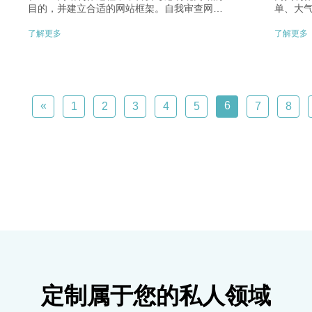
目的，并建立合适的网站框架。自我审查网站
单、大
以避免搜索引擎惩罚，平衡关键词排名，并注
示高档
意内页的 PageRank 值。调整前后台构建，确
起来更
了解更多
了解更多
保网站美观且无常见问题。关注页面设计、版
晰合理
权保护、文本内容优化以提高搜索引擎价值表
择适合
现，同时考虑用户体验和合理架构。建立多种
主要内容
网站地图和面包屑导航标签来优化用户体验，
使搜索引擎更好地理解网站内容。​
«
6
1
2
3
4
5
7
8
定制属于您的私人领域