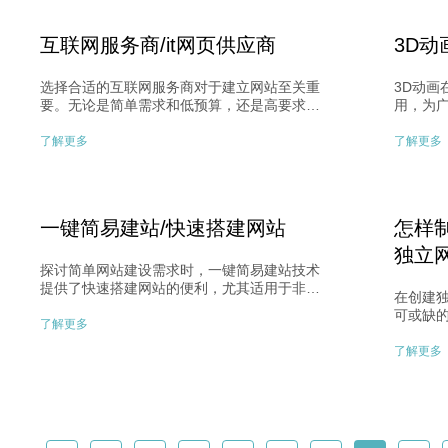
互联网服务商/it网页供应商
3D
选择合适的互联网服务商对于建立网站至关重
3D动
要。无论是简单需求和低预算，还是高要求和
用，为
高预算，都有相应的解决方案。了解模板建站
现出无
和定制建站的区别，根据自身需求做出选择。
体验，
了解更多
了解更多
在商业环境中，需求方与供给方需要平衡发
实还原
展，尊重商业规则是实现双赢局面的关键。
吸引力
宣传效
一键简易建站/快速搭建网站
怎样
独立
探讨简单网站建设需求时，一键简易建站技术
提供了快速搭建网站的便利，尤其适用于非编
在创建
程人群。虽依赖预先开发系统，但可快速完成
可或缺
搭建。然而，对于复杂需求或功能扩展性高的
了解更多
能至关
项目，一键建站可能不够。系统稳定性和灵活
键，需
了解更多
性需谨慎考虑。对于高需求项目，可选购开发
后续额
商提供的系统源码进行建站，分散成本，降低
护、资
价格。
建设顺