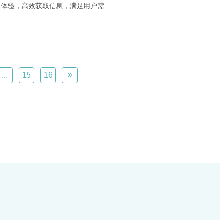
户体验，高效获取信息，满足用户需
合考量行业背景、色彩搭配、用户需求
才能定义一个网页设计的优劣。​
»
...
15
16