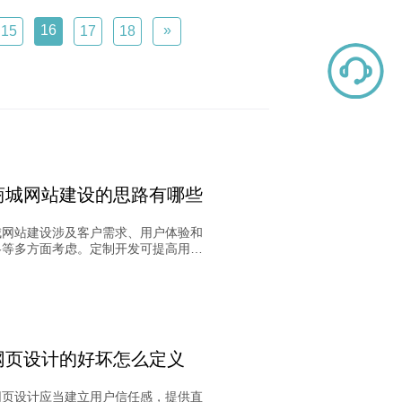
16
»
15
17
18
商城网站建设的思路有哪些
城网站建设涉及客户需求、用户体验和
略等多方面考虑。定制开发可提高用户
，客户转化率至关重要。网站客服和功
应根据商城类型和需求精心设计，吸引
与转化率相辅相成。成功购物网站需要
计的营销策略支持，综合考虑各方面因
定发展。​
网页设计的好坏怎么定义
网页设计应当建立用户信任感，提供直