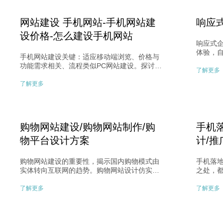
网站建设 手机网站-手机网站建
响应
设价格-怎么建设手机网站
响应式
体验，
手机网站建设关键：适应移动端浏览、价格与
问题。
功能需求相关、流程类似PC网站建设。探讨手
要性和
了解更多
机网站与微信官网建设区别，强调手机网站独
网站效
立设计开发，微信网站则依赖微信功能，需根
了解更多
各设备
据需求选择合适建设方式，提升品牌形象和用
用户留
户体验。
​购物网站建设/购物网站制作/购
​手机
物平台设计方案
计/
购物网站建设的重要性，揭示国内购物模式由
手机落地页
实体转向互联网的趋势。购物网站设计仿实体
之处，
购物模式，注重个性美感与促销活动，简单易
果直接
用的设计可提升用户体验。成功建设购物网站
因此制
了解更多
了解更多
需考虑整合会员、订单系统，打造符合客户需
继续浏
求的平台。
趣。了
动功能