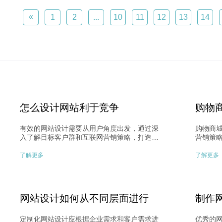
«
1
2
...
10
11
12
13
14
怎么设计网站利于竞争
购物
有效的网站设计需要从用户角度出发，通过深
购物商
入了解目标客户群和互联网营销策略，打造突
营销策
显独特性并有利于竞争的网站。从网站结构、
忠诚度
设计到营销策略，关注用户体验和市场需求是
能定制
了解更多
了解更多
关键。​
流量需
精心设
素助力稳
网站设计如何从不同层面进行
制作
定制化网站设计应根据企业需求和客户需求进
优秀的