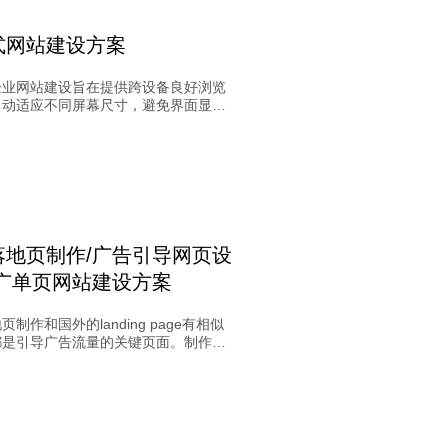
式网站建设方案
企业网站建设旨在提供跨设备良好浏览
自动适应不同屏幕尺寸，避免界面显示
中搜科技介绍响应式企业网站建设的重
优势，提供专业服务以提升用户体验和
果。通过响应式设计，企业网站可适应
，提供一致优质体验，增强品牌形象和
存率，展现现代、用户友好形象。
落地页制作/广告引导网页设
推广单页网站建设方案
制作和国外的landing page有相似
都是引导广告流量的关键页面。制作效
影响人们对产品、网站或服务的兴趣，
作关键要点至关重要。落地页应吸引人
览，提供有用信息，留住客户并引起兴
解市场需求、多终端界面设计和加入互
等策略可提高落地页效果。