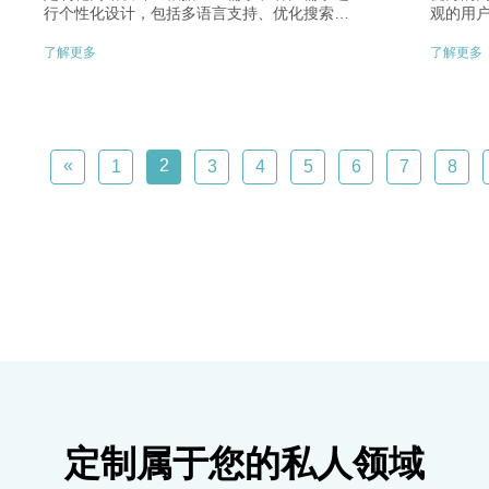
行个性化设计，包括多语言支持、优化搜索功
观的用
能和定制化风格设计。多语言支持能提升国际
求。综
客户体验，搜索功能优化提高用户查找效率，
等因素，
了解更多
了解更多
定制化风格设计展示企业独特性。设计关键在
于精心策划，以实现最大化网站设计效果和用
户体验。​
«
2
1
3
4
5
6
7
8
定制属于您的私人领域