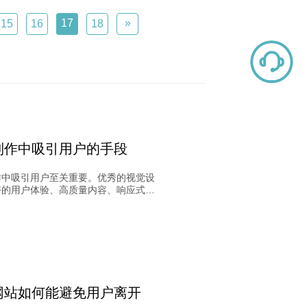
约20个工作日。备案期间网站可能无
，需合理安排时间，避免影响推广。
17
»
15
16
18
制作中吸引用户的手段
作中吸引用户至关重要。优秀的视觉设
好的用户体验、高质量内容、响应式设
O优化、社交分享、互动性、定期更
速加载速度、核心信息呈现等手段可以
站吸引力。通过有效营销策略吸引用
进网站发展。
网站如何能避免用户离开