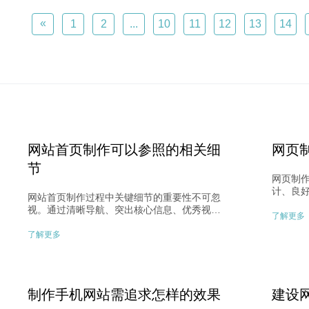
件，耗时
法访问
«
1
2
...
10
11
12
13
14
网站首页制作可以参照的相关细
网页
节
网页制
计、良
网站首页制作过程中关键细节的重要性不可忽
计、SE
视。通过清晰导航、突出核心信息、优秀视觉
新、快
了解更多
设计、信息布局整合等方面的优化，提升用户
提升网
体验和网站吸引力。了解这些关键细节，让您
了解更多
户，促
的网站在设计和功能上更具竞争力。
制作手机网站需追求怎样的效果
建设