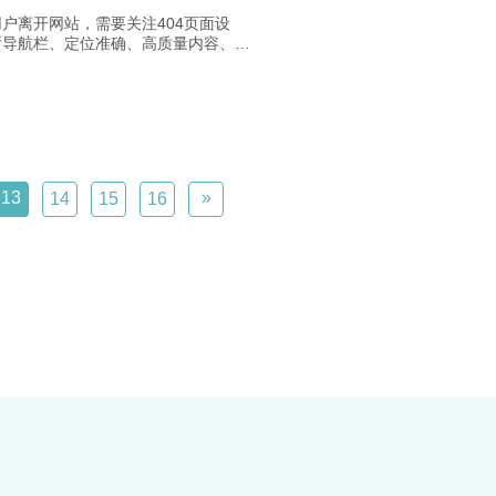
户离开网站，需要关注404页面设
晰导航栏、定位准确、高质量内容、内
优化等方面。建立完整内容体系和重视
体价值，提高用户留存率和满意度。定
页面问题，优化网站体验，提升用户留
化率，实现更好的网站运营效果。
13
»
14
15
16