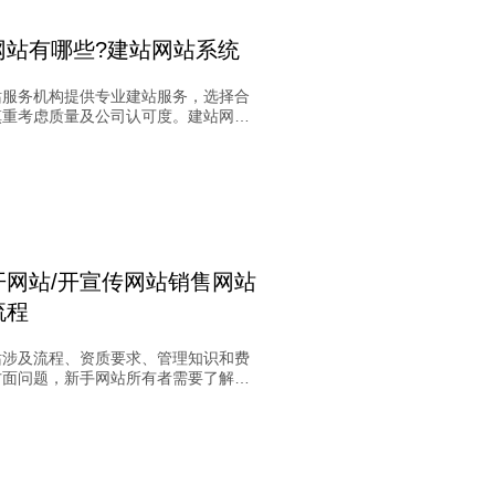
网站有哪些?建站网站系统
站服务机构提供专业建站服务，选择合
慎重考虑质量及公司认可度。建站网站
独立性至关重要，应能独立运行而非依
系统。专业机构具备严谨的网页制作流
有效控制项目进展，降低风险。建站网
可分为模板销售型和前台管理型，客户
系统提供的源码和使用权情况，选择适
需求的系统。
开网站/开宣传网站销售网站
流程
站涉及流程、资质要求、管理知识和费
方面问题，新手网站所有者需要了解的
息。网站建设复杂度取决于功能需求和
成本与界面功能直接相关。在选择建站
，确保能获取源码以保障使用和管理
站建立完成后，需进行备案，国内服务
网站需备案，备案过程需提交相关证