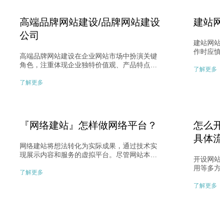
高端品牌网站建设/品牌网站建设
建站
公司
建站网
作时应
高端品牌网站建设在企业网站市场中扮演关键
系统的
角色，注重体现企业独特价值观、产品特点与
赖其他
了解更多
优势，提升用户体验与品牌形象。与传统模板
程，能
建站相比，定制设计能够突出企业独特之处，
了解更多
站系统
深化用户对企业的了解与印象。品牌网站建设
需注意
公司致力于打造高端专业的官方网站，展现企
合自身
业的亮点与品牌特色，提升网站价值与影响
力。
『网络建站』怎样做网络平台？
怎么
具体
网络建站将想法转化为实际成果，通过技术实
现展示内容和服务的虚拟平台。尽管网站本身
开设网
是虚拟的，但通过功能和界面展示，展现实际
用等多
的服务和内容价值。选择具备源码提供的网站
了解更多
关键信
建设公司至关重要，确保永久使用权和灵活
定位，
了解更多
性，助力网站的升级和重建。网络建站依赖于
公司时
互联网提供服务，我们应认识到网站的优势和
权。网
特殊性，以更好地推动工作进程。
器托管